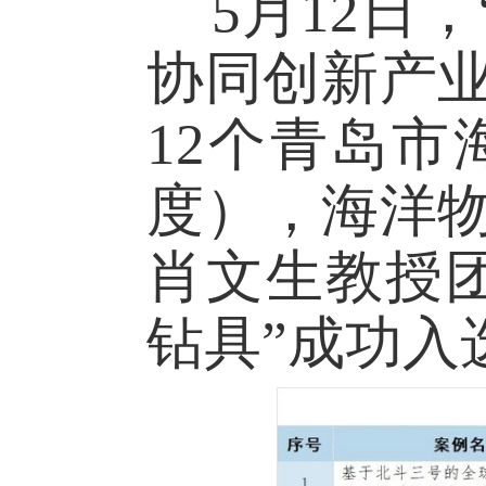
5
月
12
日，
协同创新产
12
个青岛市
度），海洋
肖文生教授
钻具
”成功入